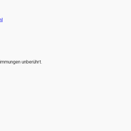
ml
timmungen unberührt.