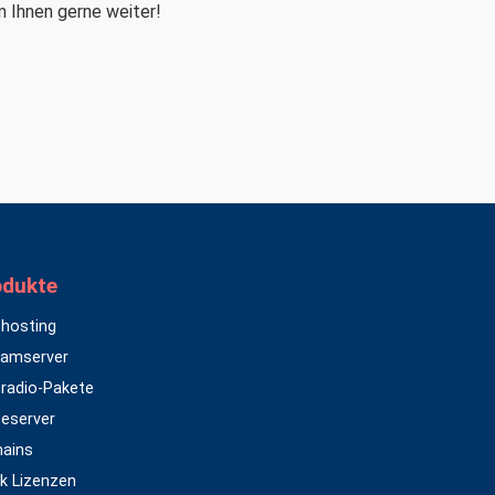
n Ihnen gerne weiter!
odukte
hosting
eamserver
radio-Pakete
eserver
ains
k Lizenzen