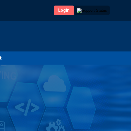
Login
t