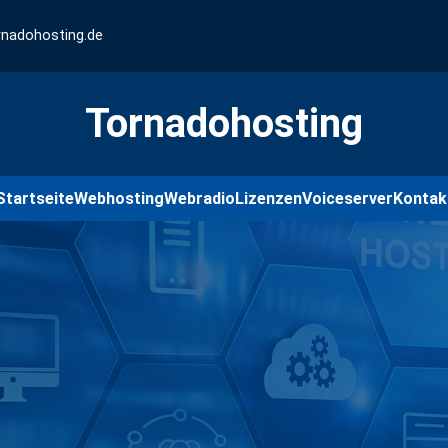
rnadohosting.de
Tornadohosting
Startseite
Webhosting
Webradio
Lizenzen
Voiceserver
Kontak