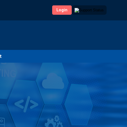
Login
t