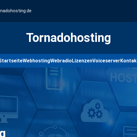
rnadohosting.de
Tornadohosting
Startseite
Webhosting
Webradio
Lizenzen
Voiceserver
Kontak
g