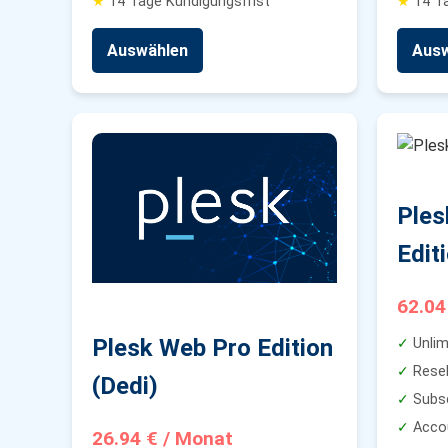
★
14 Tage Kündigungsfrist
★
14 Ta
Auswählen
Ausw
Ples
Edit
62.04
Plesk Web Pro Edition
✓
Unlim
✓
Resel
(Dedi)
✓
Subsc
✓
Acco
26.94 € / Monat