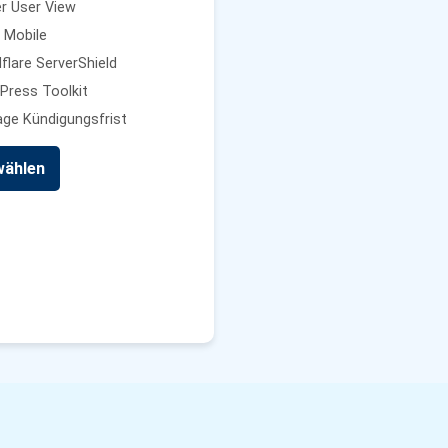
 User View
 Mobile
flare ServerShield
ress Toolkit
ge Kündigungsfrist
ählen