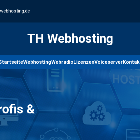
-webhosting.de
TH Webhosting
Startseite
Webhosting
Webradio
Lizenzen
Voiceserver
Kontak
rofis &