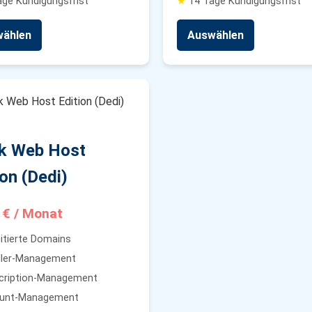
ge Kündigungsfrist
★
14 Tage Kündigungsfrist
ählen
Auswählen
k Web Host
ion (Dedi)
 € / Monat
itierte Domains
ler-Management
ription-Management
unt-Management