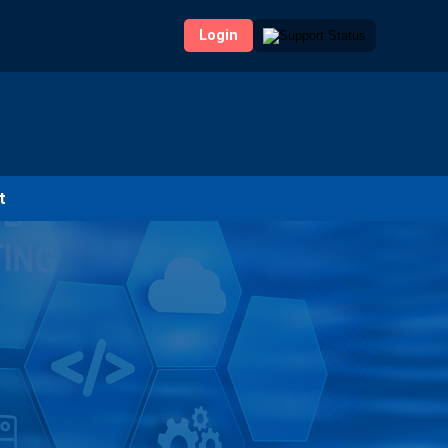
Login
t