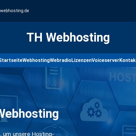
-webhosting.de
TH Webhosting
Startseite
Webhosting
Webradio
Lizenzen
Voiceserver
Kontak
Webhosting
ch, um unsere Hosting-