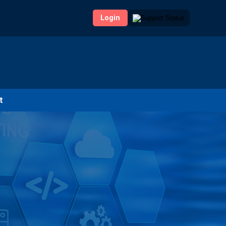
Login
t